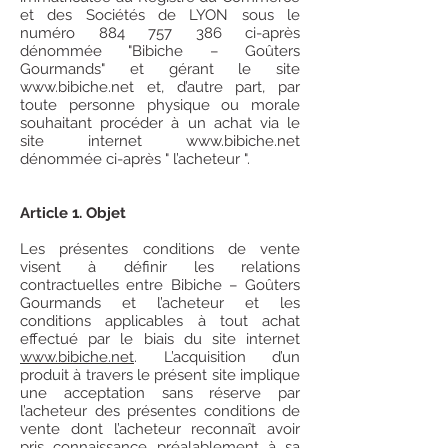
et des Sociétés de LYON sous le
numéro
884 757 386
ci-après
dénommée "Bibiche – Goûters
Gourmands" et gérant le site
www.bibiche.net
et, d’autre part, par
toute personne physique ou morale
souhaitant procéder à un achat via le
site internet
www.bibiche.net
dénommée ci-après " l’acheteur ".
Article 1. Objet
Les présentes conditions de vente
visent à définir les relations
contractuelles entre Bibiche – Goûters
Gourmands et l’acheteur et les
conditions applicables à tout achat
effectué par le biais du site internet
www.bibiche.net
. L’acquisition d’un
produit à travers le présent site implique
une acceptation sans réserve par
l’acheteur des présentes conditions de
vente dont l’acheteur reconnaît avoir
pris connaissance préalablement à sa