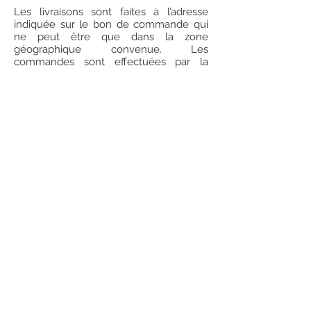
Les livraisons sont faites à l’adresse
indiquée sur le bon de commande qui
ne peut être que dans la zone
géographique convenue. Les
commandes sont effectuées par la
société Bibiche – Goûters Gourmands
Les délais de livraison ne sont donnés
qu’à titre indicatif. si ceux-ci dépassent
5h trente jours à compter de la
commande, le contrat de vente pourra
être résilié et l’acheteur remboursé.
L’acheteur est livré à son domicile par
un représentant de la société Bibiche –
Goûters Gourmands. En cas d’absence
de l’acheteur, une nouvelle livraison
pourra être reprogrammée dans les 12h
avec une facturation de livraison
supplémentaire. L’acheteur est tenu de
vérifier en présence du préposé de la
société Bibiche – Goûters Gourmands,
l’état de l’emballage de la marchandise
et son contenu à la livraison. En cas de
dommage pendant le transport, toute
protestation doit être effectuée auprès